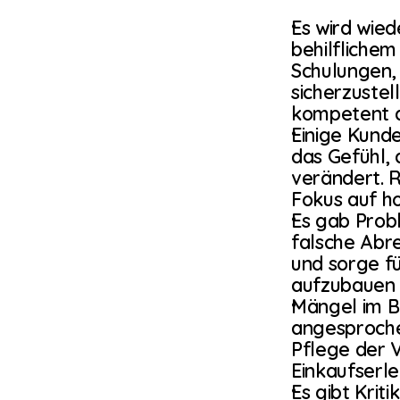
Es wird wied
behilflichem
Schulungen,
sicherzustel
kompetent au
Einige Kund
das Gefühl, 
verändert. 
Fokus auf ho
Es gab Probl
falsche Abr
und sorge fü
aufzubauen 
Mängel im B
angesproche
Pflege der 
Einkaufserle
Es gibt Kriti