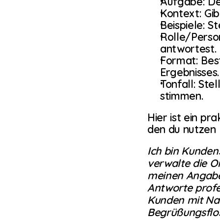
Aufgabe: Def
Kontext: Gib
Beispiele: S
Rolle/Person
antwortest.
Format: Bes
Ergebnisses.
Tonfall: Stel
stimmen.
Hier ist ein pr
den du nutzen 
Ich bin Kunden
verwalte die O
meinen Angabe
Antworte profes
Kunden mit Nam
Begrüßungsflos