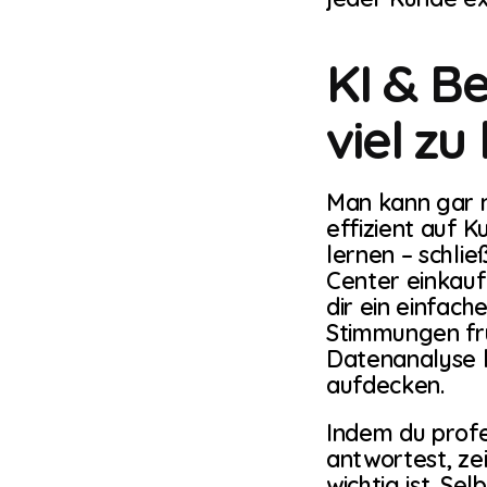
KI & Be
viel zu
Man kann gar ni
effizient auf 
lernen – schlie
Center einkaufe
dir ein einfac
Stimmungen früh
Datenanalyse l
aufdecken.
Indem du profe
antwortest, zei
wichtig ist. Se