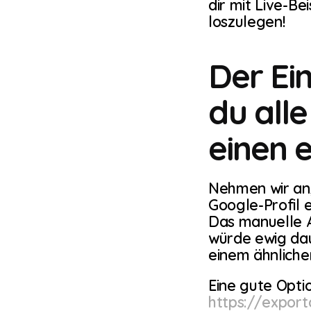
dir mit Live-Be
loszulegen!
Der Ei
du alle
einen 
Nehmen wir an,
Google-Profil 
Das manuelle A
würde ewig dau
einem ähnlich
https://expor