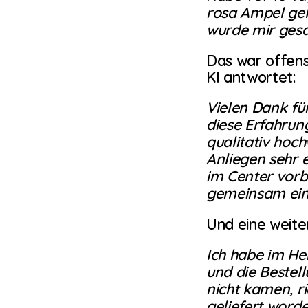
rosa Ampel geka
wurde mir gesag
Das war offens
KI antwortet:
Vielen Dank für
diese Erfahrun
qualitativ hoc
Anliegen sehr 
im Center vorb
gemeinsam ein
Und eine weit
Ich habe im Her
und die Bestell
nicht kamen, rie
geliefert worde